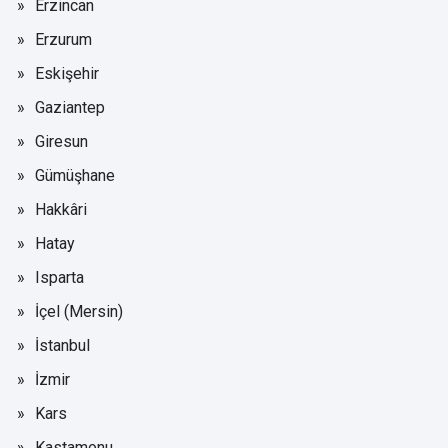
Erzincan
Erzurum
Eskişehir
Gaziantep
Giresun
Gümüşhane
Hakkâri
Hatay
Isparta
İçel (Mersin)
İstanbul
İzmir
Kars
Kastamonu