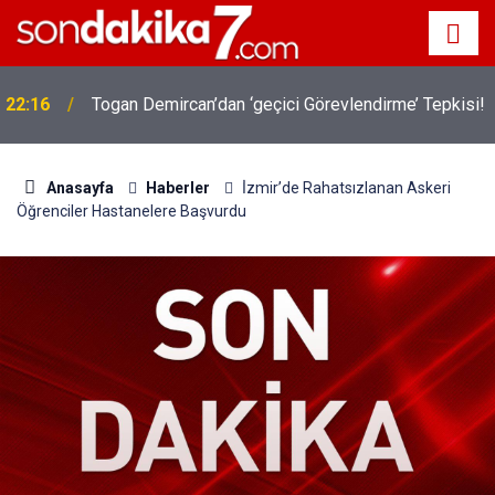
22:16
Togan Demircan’dan ‘geçici Görevlendirme’ Tepkisi!
Anasayfa
Haberler
İ̇zmir’de Rahatsızlanan Askeri
Öğrenciler Hastanelere Başvurdu