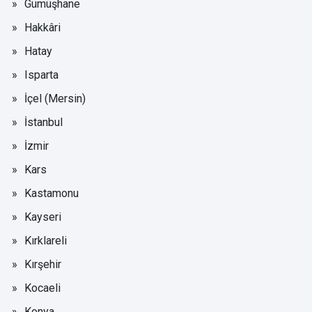
Gümüşhane
Hakkâri
Hatay
Isparta
İçel (Mersin)
İstanbul
İzmir
Kars
Kastamonu
Kayseri
Kırklareli
Kırşehir
Kocaeli
Konya