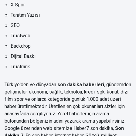
X Spor
Tanıtım Yazısı
SEO
Trustweb
Backdrop
Dijital Baskı
Trustrank
Türkiye'den ve dünyadan
son dakika haberleri
, gündemden
gelişmeler, ekonomi, sağlık, teknoloji, kredi, sgk, konut, dizi-
film spor ve onlarca kategoride günlük 1.000 adet üzeri
haber üretilmektedir. Üretilen en çok okunanları sizler için
anasayfada sergiliyoruz. Yerel haberler için arama
butonundan bölgenizin adını yazarak arama yapabilirsiniz.
Google üzerinden web sitemize Haber7
son dakika
,
Son
dakika 7
, En son haber, internet haber, Sözcü, milliyet,