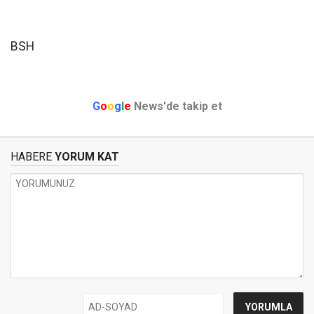
BSH
G
o
o
g
l
e
News'de takip et
HABERE
YORUM KAT