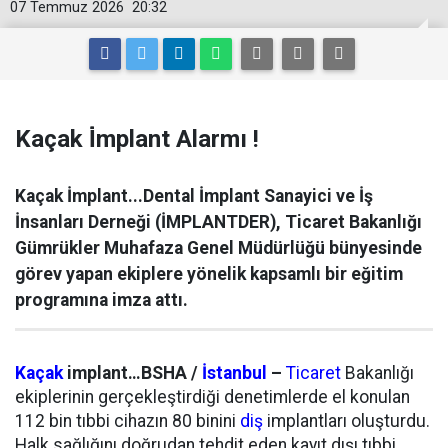
07 Temmuz 2026
20:32
Kaçak İ̇mplant Alarmı !
Kaçak İmplant...Dental İmplant Sanayici ve İş
İnsanları Derneği (İMPLANTDER), Ticaret Bakanlığı
Gümrükler Muhafaza Genel Müdürlüğü bünyesinde
görev yapan ekiplere yönelik kapsamlı bir eğitim
programına imza attı.
Kaçak
implant…BSHA /
İstanbul
–
Ticaret
Bakanlığı
ekiplerinin gerçekleştirdiği denetimlerde el konulan
112 bin tıbbi cihazın 80 binini
diş
implantları oluşturdu.
Halk sağlığını doğrudan tehdit eden kayıt dışı tıbbi