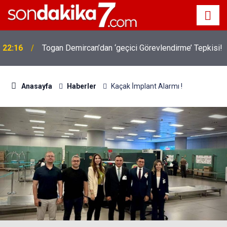
22:16
Togan Demircan’dan ‘geçici Görevlendirme’ Tepkisi!
Anasayfa
Haberler
Kaçak İ̇mplant Alarmı !