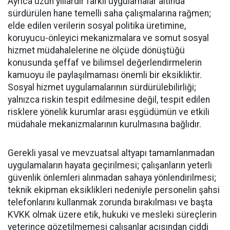
Ayrıca uzun yıllardır farklı uygulamalar altında
sürdürülen hane temelli saha çalışmalarına rağmen;
elde edilen verilerin sosyal politika üretimine,
koruyucu-önleyici mekanizmalara ve somut sosyal
hizmet müdahalelerine ne ölçüde dönüştüğü
konusunda şeffaf ve bilimsel değerlendirmelerin
kamuoyu ile paylaşılmaması önemli bir eksikliktir.
Sosyal hizmet uygulamalarının sürdürülebilirliği;
yalnızca riskin tespit edilmesine değil, tespit edilen
risklere yönelik kurumlar arası eşgüdümün ve etkili
müdahale mekanizmalarının kurulmasına bağlıdır.
Gerekli yasal ve mevzuatsal altyapı tamamlanmadan
uygulamaların hayata geçirilmesi; çalışanların yeterli
güvenlik önlemleri alınmadan sahaya yönlendirilmesi;
teknik ekipman eksiklikleri nedeniyle personelin şahsi
telefonlarını kullanmak zorunda bırakılması ve başta
KVKK olmak üzere etik, hukuki ve mesleki süreçlerin
yeterince gözetilmemesi çalışanlar açısından ciddi