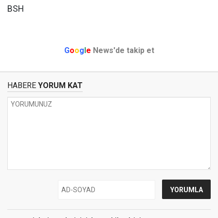
BSH
G
o
o
g
l
e
News'de takip et
HABERE
YORUM KAT