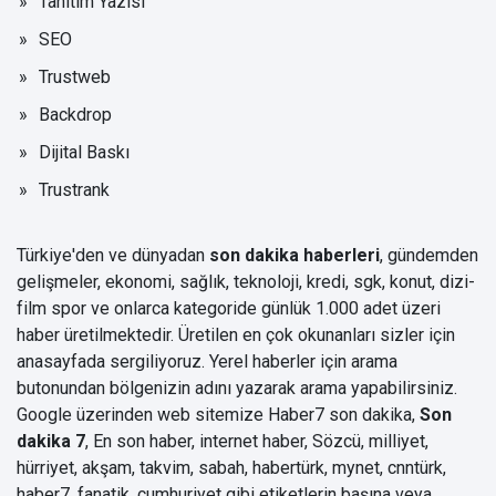
Tanıtım Yazısı
SEO
Trustweb
Backdrop
Dijital Baskı
Trustrank
Türkiye'den ve dünyadan
son dakika haberleri
, gündemden
gelişmeler, ekonomi, sağlık, teknoloji, kredi, sgk, konut, dizi-
film spor ve onlarca kategoride günlük 1.000 adet üzeri
haber üretilmektedir. Üretilen en çok okunanları sizler için
anasayfada sergiliyoruz. Yerel haberler için arama
butonundan bölgenizin adını yazarak arama yapabilirsiniz.
Google üzerinden web sitemize Haber7
son dakika
,
Son
dakika 7
, En son haber, internet haber, Sözcü, milliyet,
hürriyet, akşam, takvim, sabah, habertürk, mynet, cnntürk,
haber7, fanatik, cumhuriyet gibi etiketlerin başına veya