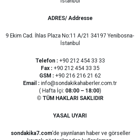
İstanbul
ADRES/ Addresse
9 Ekim Cad. İhlas Plaza No:11 A/21 34197 Yenibosna-
İstanbul
Telefon :
+90 212 454 33 33
Fax :
+90 212 454 33 35
GSM :
+90 216 216 21 62
Email :
info@sondakikahaberler.com.tr
( Hafta İçi:
08:00 – 18:00
)
© TÜM HAKLARI SAKLIDIR
YASAL UYARI
sondakika7.com
'de yayınlanan haber ve görseller