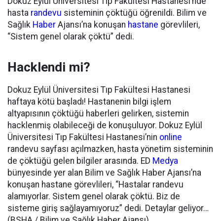
Dokuz Eylül Üniversitesi Tıp Fakültesi Hastanesi’nde
hasta
randevu
sisteminin çöktüğü öğrenildi. Bilim ve
Sağlık
Haber
Ajansı’na konuşan
hastane
görevlileri,
“Sistem genel olarak çöktü” dedi.
Hacklendi mi?
Dokuz Eylül Üniversitesi Tıp Fakültesi Hastanesi
haftaya kötü başladı! Hastanenin bilgi işlem
altyapısının çöktüğü haberleri gelirken, sistemin
hacklenmiş olabileceği de konuşuluyor. Dokuz Eylül
Üniversitesi Tıp Fakültesi Hastanesi’nin
online
randevu sayfası açılmazken, hasta yönetim sisteminin
de çöktüğü gelen bilgiler arasında. ED
Medya
bünyesinde yer alan Bilim ve Sağlık Haber Ajansı’na
konuşan hastane görevlileri, “Hastalar randevu
alamıyorlar. Sistem genel olarak çöktü. Biz de
sisteme giriş sağlayamıyoruz” dedi. Detaylar geliyor…
(BSHA / Bilim ve Sağlık Haber Ajansı)