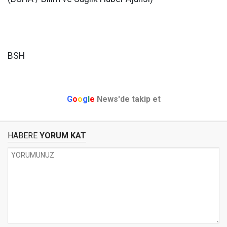
BSH
G
o
o
g
l
e
News'de takip et
HABERE
YORUM KAT