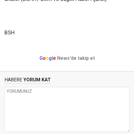
BSH
G
o
o
g
l
e
News'de takip et
HABERE
YORUM KAT